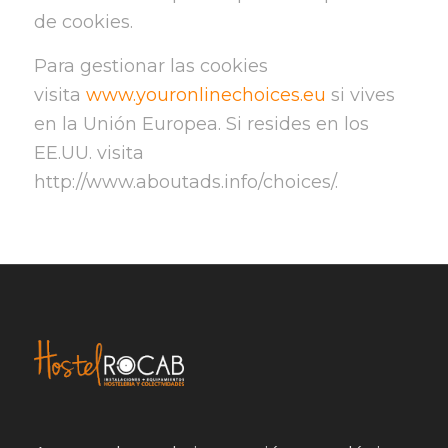
de cookies.
Para gestionar las cookies
visita
www.youronlinechoices.eu
si vives
en la Unión Europea. Si resides en los
EE.UU. visita
http://www.aboutads.info/choices/.